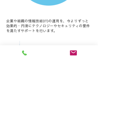
企業や組織の情報技術(IT)の運用を、今よりずっと
効果的・円滑にテクノロジーやセキュリティの要件
を満たすサポートを行います。
Contact
office@ks-create.net
Office
FUKUOKA, KOBE
SINCE 1994 by K’s Create